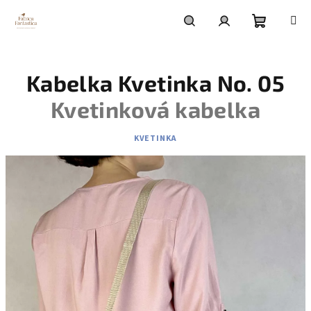
Prejsť
na
obsah
Nákupn
Hľadať
Prihlásenie
Kabelka Kvetinka No. 05
košík
Kvetinková kabelka
KVETINKA