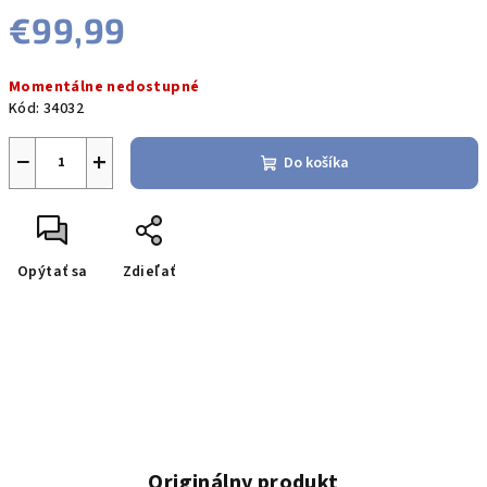
€99,99
Jednotková
Momentálne nedostupné
cena:
Kód:
34032
−
+
Do košíka
Opýtať sa
Zdieľať
Originálny produkt