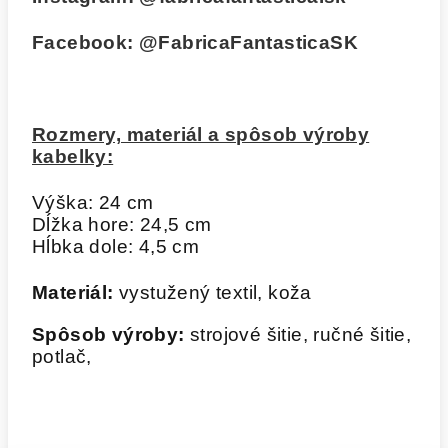
Facebook:
@FabricaFantasticaSK
Rozmery, materiál a spôsob výroby
kabelky:
Výška: 24 cm
Dĺžka hore: 24,5 cm
Hĺbka dole: 4,5 cm
Materiál:
vystužený textil, koža
Spôsob výroby:
strojové šitie, ručné šitie,
potlač,