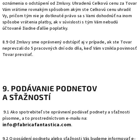
oznámenia o odstúpení od Zmluvy. Uhradenú Celkovú cenu za Tovar
Vám vrátime rovnakým spôsobom akým ste Celkovú cenu uhradil
Vy, pričom tým nie je dotknuté právo sa s Vami dohodnúť na inom
spôsobe vrátenia platby, ak v súvislosti s tým Vám nebudú
účtované žiadne ďalšie poplatky.
8.9 Od Zmluvy sme oprávnený odstúpiť aj v prípade, ak ste Tovar
neprevzali do 5 pracovných dní odo dňa, keď Vám vznikla povinnosť
Tovar prevziať.
9. PODÁVANIE PODNETOV
A SŤAŽNOSTÍ
9.1 Ako spotrebiteľ ste oprávnení podávať podnety a sťažnosti
písomne, a to prostredníctvom e-mailu na:
info@fabricafantastica.com
.
9.2 O posúdení podnetu alebo sťažnosti Vás budeme informovať e-