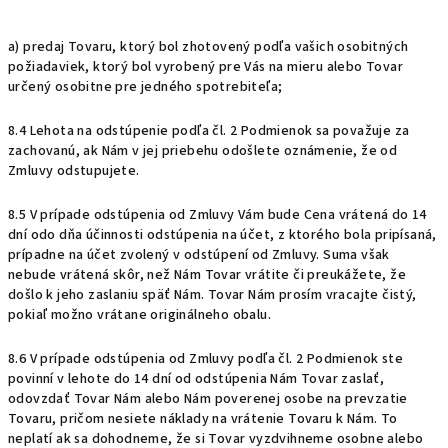
a) predaj Tovaru, ktorý bol zhotovený podľa vašich osobitných
požiadaviek, ktorý bol vyrobený pre Vás na mieru alebo Tovar
určený osobitne pre jedného spotrebiteľa;
8.4 Lehota na odstúpenie podľa čl. 2 Podmienok sa považuje za
zachovanú, ak Nám v jej priebehu odošlete oznámenie, že od
Zmluvy odstupujete.
8.5 V prípade odstúpenia od Zmluvy Vám bude Cena vrátená do 14
dní odo dňa účinnosti odstúpenia na účet, z ktorého bola pripísaná,
prípadne na účet zvolený v odstúpení od Zmluvy. Suma však
nebude vrátená skôr, než Nám Tovar vrátite či preukážete, že
došlo k jeho zaslaniu späť Nám. Tovar Nám prosím vracajte čistý,
pokiaľ možno vrátane originálneho obalu.
8.6 V prípade odstúpenia od Zmluvy podľa čl. 2 Podmienok ste
povinní v lehote do 14 dní od odstúpenia Nám Tovar zaslať,
odovzdať Tovar Nám alebo Nám poverenej osobe na prevzatie
Tovaru, pričom
nesiete náklady na vrátenie Tovaru k Nám. To
neplatí ak sa dohodneme, že si Tovar vyzdvihneme osobne alebo