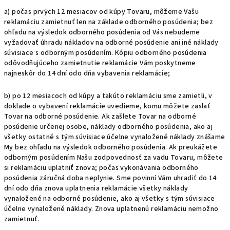
a) počas prvých 12 mesiacov od kúpy Tovaru, môžeme Vašu
reklamáciu zamietnuť len na základe odborného posúdenia; bez
ohľadu na výsledok odborného posúdenia od Vás nebudeme
vyžadovať úhradu nákladov na odborné posúdenie ani iné náklady
súvisiace s odborným posúdením. Kópiu odborného posúdenia
odôvodňujúceho zamietnutie reklamácie Vám poskytneme
najneskôr do 14 dní odo dňa vybavenia reklamácie;
b) po 12 mesiacoch od kúpy a takúto reklamáciu sme zamietli, v
doklade o vybavení reklamácie uvedieme, komu môžete zaslať
Tovar na odborné posúdenie. Ak zašlete Tovar na odborné
posúdenie určenej osobe, náklady odborného posúdenia, ako aj
všetky ostatné s tým súvisiace účelne vynaložené náklady znášame
My bez ohľadu na výsledok odborného posúdenia. Ak preukážete
odborným posúdením Našu zodpovednosť za vadu Tovaru, môžete
si reklamáciu uplatniť znova; počas vykonávania odborného
posúdenia záručná doba neplynie. Sme povinní Vám uhradiť do 14
dní odo dňa znova uplatnenia reklamácie všetky náklady
vynaložené na odborné posúdenie, ako aj všetky s tým súvisiace
účelne vynaložené náklady. Znova uplatnenú reklamáciu nemožno
zamietnuť.