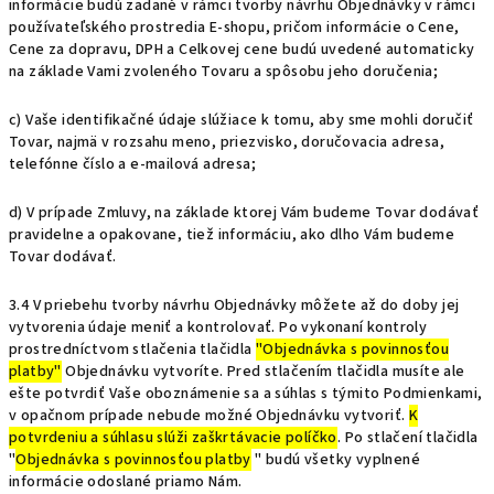
informácie budú zadané v rámci tvorby návrhu Objednávky v rámci
používateľského prostredia E-shopu, pričom informácie o Cene,
Cene za dopravu, DPH a Celkovej cene budú uvedené automaticky
na základe Vami zvoleného Tovaru a spôsobu jeho doručenia;
c) Vaše identifikačné údaje slúžiace k tomu, aby sme mohli doručiť
Tovar, najmä v rozsahu meno, priezvisko, doručovacia adresa,
telefónne číslo a e-mailová adresa;
d) V prípade Zmluvy, na základe ktorej Vám budeme Tovar dodávať
pravidelne a opakovane, tiež informáciu, ako dlho Vám budeme
Tovar dodávať.
3.4 V priebehu tvorby návrhu Objednávky môžete až do doby jej
vytvorenia údaje meniť a kontrolovať. Po vykonaní kontroly
prostredníctvom stlačenia tlačidla
"Objednávka s povinnosťou
platby"
Objednávku vytvoríte. Pred stlačením tlačidla musíte ale
ešte potvrdiť Vaše oboznámenie sa a súhlas s týmito Podmienkami,
v opačnom prípade nebude možné Objednávku vytvoriť.
K
potvrdeniu a súhlasu slúži zaškrtávacie políčko
. Po stlačení tlačidla
"
Objednávka s povinnosťou platby
" budú všetky vyplnené
informácie odoslané priamo Nám.