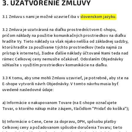
3. UZATVORENIE ZMLUVY
3.1 Zmluvu s nami je možné uzavrieť iba v
slovenskom jazyku.
3.2 Zmluva je uzatváraná na diaľku prostredníctvom E-shopu,
pričom náklady na použitie komunikačných prostriedkov na diaľku
hradíte Vy. Tieto náklady sa však nijako nelíšia od základnej sadzby,
ktorú hradíte za používanie týchto prostriedkov (teda najmä za
prístup k internetu), žiadne ďalšie náklady účtované Nami teda nad
rámec Celkovej ceny nemusíte očakávať. Odoslaním Objednávky
súhlasíte s využitím prostriedkov komunikácie na diaľku.
3.3 K tomu, aby sme mohli Zmluvu uzavrieť, je potrebné, aby ste na
E-shope vytvorili návrh Objednávky. V tomto návrhu musia byť
uvedené nasledovné údaje:
a) Informácie o nakupovanom Tovare (na E-shope označujete
Tovar, o ktorého nákup máte záujem, tlačidlom "Pridať do košíka");
b) Informácie o Cene, Cene za dopravu, DPH, spôsobu platby
Celkovej ceny a požadovanom spôsobe doručenia Tovaru; tieto