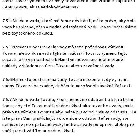
alebo Tovar vymeníme za nový tovar alebo Vám vrátime zaplatenú
Cenu Tovaru, ak sa nedohodneme inak.
7.5.4 Ak ide o vadu, ktorú môžeme odstrániť, máte právo, aby bola
vada bezplatne, včas a riadne odstránená. Vadu Tovaru odstránime
bez zbytočného odkladu.
7.5.5 Namiesto odstránenia vady môžete požadovať výmenu
Tovaru, alebo ak sa vada týka len súčasti Tovaru, výmenu tejto
súčasti, a to v prípadoch ak Nám tým nevzniknú neprimerané
náklady vzhľadom na Cenu Tovaru alebo závažnosť vady.
7.5.6 Namiesto odstránenia vady Tovaru môžeme vždy vymeniť
vadný Tovar za bezvadný, ak Vám to nespôsobí závažné ťažkosti.
7.5.7 Ak ide o vadu Tovaru, ktorú nemožno odstrániť a ktorá bráni
tomu, aby ste Tovar mohli riadne užívať ako tovar bez vady, máte
právo na výmenu Tovaru alebo máte právo od Zmluvy odstúpiť. Tie
isté práva Vám prislúchajú, ak ide síce o odstrániteľné vady, ale
nemôžete pre opätovné vyskytnutie sa vady po oprave alebo pre
väčší počet vád Tovar riadne užívať.