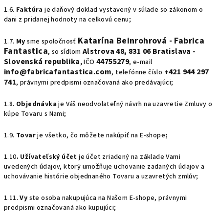
1.6.
Faktúra
je daňový doklad vystavený v súlade so zákonom o
dani z pridanej hodnoty na celkovú cenu;
Katarína Beinrohrová - Fabrica
1.7.
My
sme spoločnosť
Fantastica
Alstrova 48, 831 06 Bratislava -
, so sídlom
Slovenská republika
,
44755279
IČO
,
e-mail
info@fabricafantastica.com
+421 944 297
, telefónne číslo
741
, právnymi predpismi označovaná ako predávajúci;
1.8.
Objednávka
je Váš neodvolateľný návrh na uzavretie Zmluvy o
kúpe Tovaru s Nami;
1.9.
Tovar
je všetko, čo môžete nakúpiť na E-shope
;
1.10
. Užívateľský účet
je účet zriadený na základe Vami
uvedených údajov, ktorý umožňuje uchovanie zadaných údajov a
uchovávanie histórie objednaného Tovaru a uzavretých zmlúv;
1.11.
Vy
ste osoba nakupujúca na Našom E-shope, právnymi
predpismi označovaná ako kupujúci;