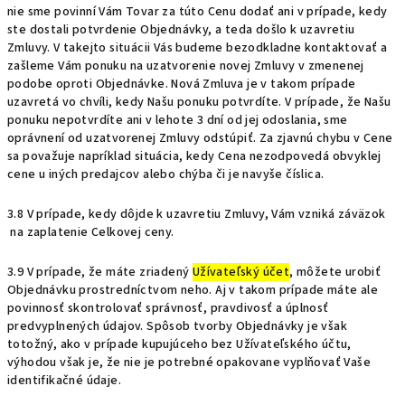
nie sme povinní Vám Tovar za túto Cenu dodať ani v prípade, kedy
ste dostali potvrdenie Objednávky, a teda došlo k uzavretiu
Zmluvy. V takejto situácii Vás budeme bezodkladne kontaktovať a
zašleme Vám ponuku na uzatvorenie novej Zmluvy v zmenenej
podobe oproti Objednávke. Nová Zmluva je v takom prípade
uzavretá vo chvíli, kedy Našu ponuku potvrdíte. V prípade, že Našu
ponuku nepotvrdíte ani v lehote 3 dní od jej odoslania, sme
oprávnení od uzatvorenej Zmluvy odstúpiť. Za zjavnú chybu v Cene
sa považuje napríklad situácia, kedy Cena nezodpovedá obvyklej
cene u iných predajcov alebo chýba či je navyše číslica.
3.8 V prípade, kedy dôjde k uzavretiu Zmluvy, Vám vzniká záväzok
na zaplatenie Celkovej ceny.
3.9 V prípade, že máte zriadený
Užívateľský účet
, môžete urobiť
Objednávku prostredníctvom neho. Aj v takom prípade máte ale
povinnosť skontrolovať správnosť, pravdivosť a úplnosť
predvyplnených údajov. Spôsob tvorby Objednávky je však
totožný, ako v prípade kupujúceho bez Užívateľského účtu,
výhodou však je, že nie je potrebné opakovane vyplňovať Vaše
identifikačné údaje.