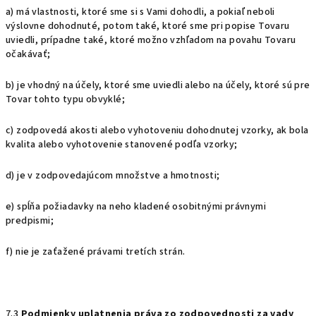
a) má vlastnosti, ktoré sme si s Vami dohodli, a pokiaľ neboli
výslovne dohodnuté, potom také, ktoré sme pri popise Tovaru
uviedli, prípadne také, ktoré možno vzhľadom na povahu Tovaru
očakávať;
b) je vhodný na účely, ktoré sme uviedli alebo na účely, ktoré sú pre
Tovar tohto typu obvyklé;
c) zodpovedá akosti alebo vyhotoveniu dohodnutej vzorky, ak bola
kvalita alebo vyhotovenie stanovené podľa vzorky;
d) je v zodpovedajúcom množstve a hmotnosti;
e) spĺňa požiadavky na neho kladené osobitnými právnymi
predpismi;
f) nie je zaťažené právami tretích strán.
7.3
Podmienky uplatnenia práva zo zodpovednosti za vady