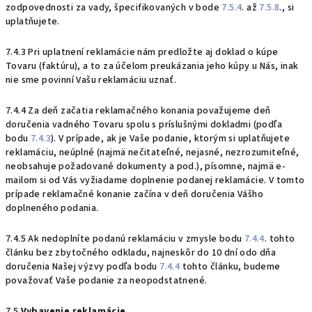
zodpovednosti za vady, špecifikovaných v bode
7.5.4
. až
7.5.8
., si
uplatňujete.
7.4.3 Pri uplatnení reklamácie nám predložte aj doklad o kúpe
Tovaru (faktúru), a to za účelom preukázania jeho kúpy u Nás, inak
nie sme povinní Vašu reklamáciu uznať.
7.4.4 Za deň začatia reklamačného konania považujeme deň
doručenia vadného Tovaru spolu s príslušnými dokladmi (podľa
bodu
7.4.3
). V prípade, ak je Vaše podanie, ktorým si uplatňujete
reklamáciu, neúplné (najmä nečitateľné, nejasné, nezrozumiteľné,
neobsahuje požadované dokumenty a pod.), písomne, najmä e-
mailom si od Vás
vyžiadame doplnenie podanej reklamácie. V tomto
prípade reklamačné konanie začína v deň doručenia Vášho
doplneného podania.
7.4.5 Ak nedoplníte podanú reklamáciu v zmysle bodu
7.4.4
. tohto
článku bez zbytočného odkladu, najneskôr do 10 dní odo dňa
doručenia Našej výzvy podľa bodu
7.4.4
tohto článku, budeme
považovať Vaše podanie za neopodstatnené.
7.5
Vybavenie reklamácie