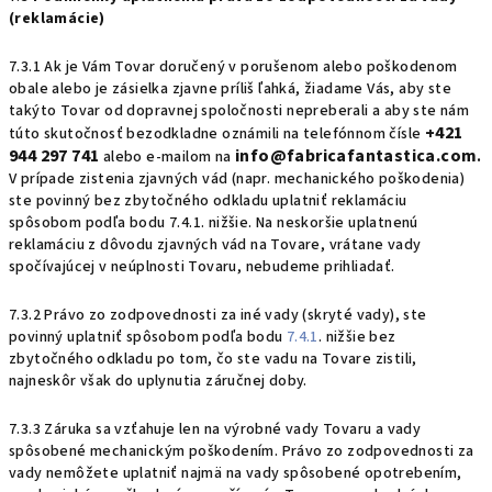
(reklamácie)
7.3.1 Ak je Vám Tovar doručený v porušenom alebo poškodenom
obale alebo je zásielka zjavne príliš ľahká, žiadame Vás, aby ste
takýto Tovar od dopravnej spoločnosti nepreberali a aby ste nám
+421
túto skutočnosť bezodkladne oznámili na telefónnom čísle
944 297 741
info@fabricafantastica.com
alebo e-mailom na
.
V prípade zistenia zjavných vád (napr. mechanického poškodenia)
ste povinný bez zbytočného odkladu uplatniť reklamáciu
spôsobom podľa bodu 7.4.1. nižšie. Na neskoršie uplatnenú
reklamáciu z dôvodu zjavných vád na Tovare, vrátane vady
spočívajúcej v neúplnosti Tovaru, nebudeme prihliadať.
7.3.2 Právo zo zodpovednosti za iné vady (skryté vady), ste
povinný uplatniť spôsobom podľa bodu
7.4.1
. nižšie bez
zbytočného odkladu po tom, čo ste vadu na Tovare zistili,
najneskôr však do uplynutia záručnej doby.
7.3.3 Záruka sa vzťahuje len na výrobné vady Tovaru a vady
spôsobené mechanickým poškodením. Právo zo zodpovednosti za
vady nemôžete uplatniť najmä na vady spôsobené opotrebením,