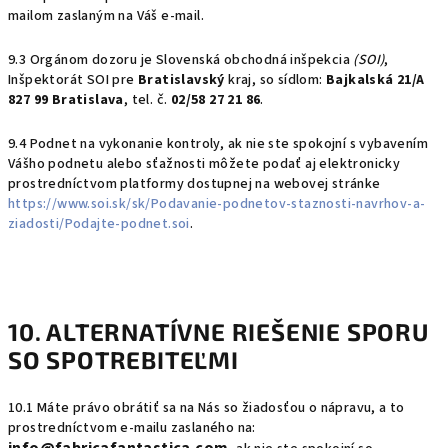
mailom zaslaným na Váš e-mail.
9.3 Orgánom dozoru je Slovenská obchodná inšpekcia
(SOI)
,
Inšpektorát SOI pre
Bratislavský
kraj, so sídlom:
Bajkalská 21/A
827 99 Bratislava
, tel. č.
02/58 27 21 86
.
9.4 Podnet na vykonanie kontroly, ak nie ste spokojní s vybavením
Vášho podnetu alebo sťažnosti môžete podať aj elektronicky
prostredníctvom platformy dostupnej na webovej stránke
https://www.soi.sk/sk/Podavanie-podnetov-staznosti-navrhov-a-
ziadosti/Podajte-podnet.soi
.
10. ALTERNATÍVNE RIEŠENIE SPORU
SO SPOTREBITEĽMI
10.1 Máte právo obrátiť sa na Nás so žiadosťou o nápravu, a to
prostredníctvom e-mailu zaslaného na: