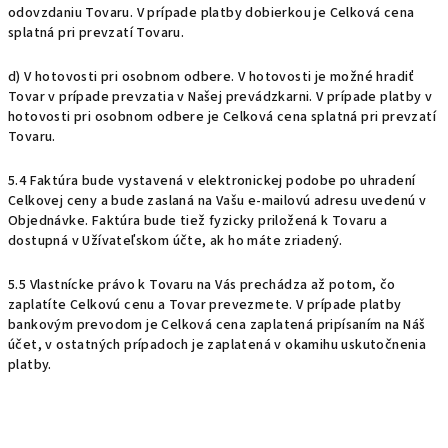
odovzdaniu Tovaru. V prípade platby dobierkou je Celková cena
splatná pri prevzatí Tovaru.
d) V hotovosti pri osobnom odbere. V hotovosti je možné hradiť
Tovar v prípade prevzatia v Našej prevádzkarni. V prípade platby v
hotovosti pri osobnom odbere je Celková cena splatná pri prevzatí
Tovaru.
5.4 Faktúra bude vystavená v elektronickej podobe po uhradení
Celkovej ceny a bude zaslaná na Vašu e-mailovú adresu uvedenú v
Objednávke. Faktúra bude tiež fyzicky priložená k Tovaru a
dostupná v Užívateľskom účte, ak ho máte zriadený.
5.5 Vlastnícke právo k Tovaru na Vás prechádza až potom, čo
zaplatíte Celkovú cenu a Tovar prevezmete. V prípade platby
bankovým prevodom je Celková cena zaplatená pripísaním na Náš
účet, v ostatných prípadoch je zaplatená v okamihu uskutočnenia
platby.