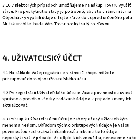
3.10 V niektorých prípadoch umožňujeme na nákup Tovaru využiť
zľavu. Pre poskytnutie zľavy je potrebné, aby ste v rámci návrhu
Objednávky vyplnili údaje o tejto zľave do vopred určeného poľa.
Ak tak urobíte, bude Vám Tovar poskytnutý so zľavou.
4. UŽIVATEĽSKÝ ÚČET
4.1 Na základe Vašej registrácie v rámci E-shopu môžete
pristupovať do svojho Užívateľského účtu.
4.2 Pri registrácii Užívateľského účtu je Vašou povinnosťou uviesť
správne a pravdivo všetky zadávané údaje a v prípade zmeny ich
aktualizovať.
4.3 Prístup k Užívateľskému účtu je zabezpečený užívateľským
menom a heslom. Ohľadom týchto prístupových údajov je Vašou
povinnosťou zachovávať mlčanlivosť a nikomu tieto údaje
neposkytovať. V prípade, že dôjde k ich zneužitiu, nenesieme za to