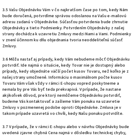
3.5 Vašu Objednávku Vám v čo najkratšom čase po tom, kedy Nám
bude doručená, potvrdíme správou odoslanou na Vašu e-mailovú
adresu zadanú v Objednávke. Súčasťou potvrdenia bude zhrnutie
Objednávky a tieto Podmienky. Potvrdením Objednávky z našej
strany dochádza k uzavretiu Zmluvy medzi Nami a Vami. Podmienky
v znení účinnom ku dňu objednania tvoria neoddeliteľnú súčasť
Zmluvy.
3.6 Môžu nastať aj prípady, kedy Vám nebudeme môcť Objednávku
potvrdiť. Ide najmä o situácie, kedy Tovar nie je dostupný alebo
prípady, kedy objednáte väčší počet kusov Tovaru, než koľko je z
našej strany umožnené. Informáciu o maximálnom počte kusov
Tovaru Vám však vždy v rámci E-shopu vopred poskytneme a
nemala by pre Vás byť teda prekvapivá. V prípade, že nastane
akýkoľvek dôvod, pre ktorý nemôžeme Objednávku potvrdiť,
budeme Vás kontaktovať a zašleme Vám ponuku na uzavretie
Zmluvy v pozmenenej podobe oproti Objednávke. Zmluva je v
takom prípade uzavretá vo chvíli, kedy Našu ponuku potvrdíte.
3.7 V prípade, že v rámci E-shopu alebo v návrhu Objednávky bude
uvedená zjavne chybná Cena najmä v dôsledku technickej chyby,