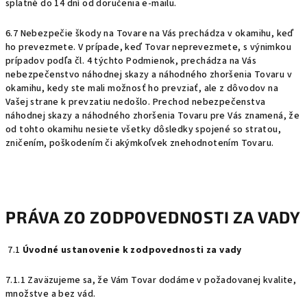
splatné do 14 dní od doručenia e-mailu.
6.7 Nebezpečie škody na Tovare na Vás prechádza v okamihu, keď
ho prevezmete. V prípade, keď Tovar neprevezmete, s výnimkou
prípadov podľa čl.
4
týchto Podmienok, prechádza na Vás
nebezpečenstvo náhodnej skazy a náhodného zhoršenia Tovaru v
okamihu, kedy ste mali možnosť ho prevziať, ale z dôvodov na
Vašej strane k prevzatiu nedošlo. Prechod nebezpečenstva
náhodnej skazy a náhodného zhoršenia Tovaru pre Vás znamená, že
od tohto okamihu nesiete všetky dôsledky spojené so stratou,
zničením, poškodením či akýmkoľvek znehodnotením Tovaru.
PRÁVA ZO ZODPOVEDNOSTI ZA VADY
7.1
Úvodné ustanovenie k zodpovednosti za vady
7.1.1 Zaväzujeme sa, že Vám Tovar dodáme v požadovanej kvalite,
množstve a bez vád.