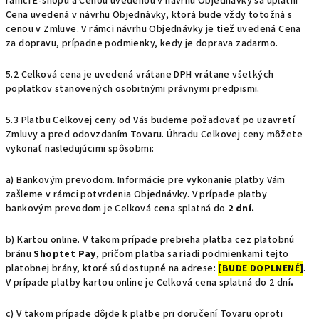
rámci E-shopu a Cenou uvedenou v návrhu Objednávky sa uplatní
Cena uvedená v návrhu Objednávky, ktorá bude vždy totožná s
cenou v Zmluve. V rámci návrhu Objednávky je tiež uvedená Cena
za dopravu, prípadne podmienky, kedy je doprava zadarmo.
5.2 Celková cena je uvedená vrátane DPH vrátane všetkých
poplatkov stanovených osobitnými právnymi predpismi.
5.3 Platbu Celkovej ceny od Vás budeme požadovať po uzavretí
Zmluvy a pred odovzdaním Tovaru. Úhradu Celkovej ceny môžete
vykonať nasledujúcimi spôsobmi:
a) Bankovým prevodom. Informácie pre vykonanie platby Vám
zašleme v rámci potvrdenia Objednávky. V prípade platby
bankovým prevodom je Celková cena splatná do
2 dní.
b) Kartou online. V takom prípade prebieha platba cez platobnú
bránu
Shoptet Pay
, pričom platba sa riadi podmienkami tejto
platobnej brány, ktoré sú dostupné na adrese:
[BUDE DOPLNENÉ]
.
V prípade platby kartou online je Celková cena splatná do 2 dní
.
c) V takom prípade dôjde k platbe pri doručení Tovaru oproti