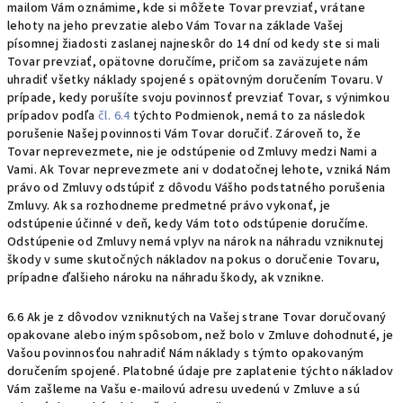
mailom Vám oznámime, kde si môžete Tovar prevziať, vrátane
lehoty na jeho prevzatie alebo Vám Tovar na základe Vašej
písomnej žiadosti zaslanej najneskôr do 14 dní od kedy ste si mali
Tovar prevziať, opätovne doručíme, pričom sa zaväzujete nám
uhradiť všetky náklady spojené s opätovným doručením Tovaru. V
prípade, kedy porušíte svoju povinnosť prevziať Tovar, s výnimkou
prípadov podľa
čl. 6.4
týchto Podmienok, nemá to za následok
porušenie Našej povinnosti Vám Tovar doručiť. Zároveň to, že
Tovar neprevezmete, nie je odstúpenie od Zmluvy medzi Nami a
Vami. Ak Tovar neprevezmete ani v dodatočnej lehote, vzniká Nám
právo od Zmluvy odstúpiť z dôvodu Vášho podstatného porušenia
Zmluvy. Ak sa rozhodneme predmetné právo vykonať, je
odstúpenie účinné v deň, kedy Vám toto odstúpenie doručíme.
Odstúpenie od Zmluvy nemá vplyv na nárok na náhradu vzniknutej
škody v sume skutočných nákladov na pokus o doručenie Tovaru,
prípadne ďalšieho nároku na náhradu škody, ak vznikne.
6.6 Ak je z dôvodov vzniknutých na Vašej strane Tovar doručovaný
opakovane alebo iným spôsobom, než bolo v Zmluve dohodnuté, je
Vašou povinnosťou nahradiť Nám náklady s týmto opakovaným
doručením spojené. Platobné údaje pre zaplatenie týchto nákladov
Vám zašleme na Vašu e-mailovú adresu uvedenú v Zmluve a sú