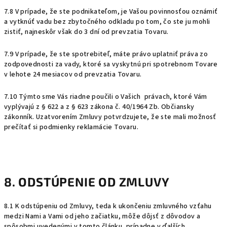
7.8 V prípade, že ste podnikateľom, je Vašou povinnosťou oznámiť
a vytknúť vadu bez zbytočného odkladu po tom, čo ste ju mohli
zistiť, najneskôr však do 3 dní od prevzatia Tovaru.
7.9 V prípade, že ste spotrebiteľ, máte právo uplatniť práva zo
zodpovednosti za vady, ktoré sa vyskytnú pri spotrebnom Tovare
v lehote 24 mesiacov od prevzatia Tovaru.
7.10 Týmto sme Vás riadne poučili o Vašich právach, ktoré Vám
vyplývajú z § 622 a z § 623 zákona č. 40/1964 Zb. Občiansky
zákonník. Uzatvorením Zmluvy potvrdzujete, že ste mali možnosť
prečítať si podmienky reklamácie Tovaru.
8. ODSTÚPENIE OD ZMLUVY
8.1 K odstúpeniu od Zmluvy, teda k ukončeniu zmluvného vzťahu
medzi Nami a Vami od jeho začiatku, môže dôjsť z dôvodov a
spôsobmi uvedenými v tomto článku, prípadne v ďalších