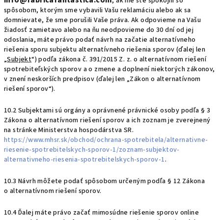
info@fabricafantastica.com
, ak nie ste spokojní so
spôsobom, ktorým sme vybavili Vašu reklamáciu alebo ak sa
domnievate, že sme porušili Vaše práva. Ak odpovieme na Vašu
žiadosť zamietavo alebo na ňu neodpovieme do 30 dní od jej
odoslania, máte právo podať návrh na začatie alternatívneho
riešenia sporu subjektu alternatívneho riešenia sporov (ďalej len
„
Subjekt
“) podľa zákona č. 391/2015 Z. z. o alternatívnom riešení
spotrebiteľských sporov a o zmene a doplnení niektorých zákonov,
v znení neskorších predpisov (ďalej len „Zákon o alternatívnom
riešení sporov“).
10.2 Subjektami sú orgány a oprávnené právnické osoby podľa § 3
Zákona o alternatívnom riešení sporov a ich zoznam je zverejnený
na stránke Ministerstva hospodárstva SR.
https://www.mhsr.sk/obchod/ochrana-spotrebitela/alternativne-
riesenie-spotrebitelskych-sporov-1/zoznam-subjektov-
alternativneho-riesenia-spotrebitelskych-sporov-1
.
10.3 Návrh môžete podať spôsobom určeným podľa § 12 Zákona
o alternatívnom riešení sporov.
10.4 Ďalej máte právo začať mimosúdne riešenie sporov online