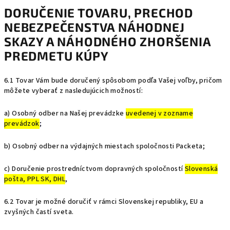
DORUČENIE TOVARU
, PRECHOD
NEBEZPEČENSTVA NÁHODNEJ
SKAZY A NÁHODNÉHO ZHORŠENIA
PREDMETU KÚPY
6.1 Tovar Vám bude doručený spôsobom podľa Vašej voľby, pričom
môžete vyberať z nasledujúcich možností:
a) Osobný odber na Našej prevádzke
uvedenej v zozname
prevádzok
;
b) Osobný odber na výdajných miestach spoločnosti Packeta;
c) Doručenie prostredníctvom dopravných spoločností
Slovenská
pošta, PPL SK, DHL
,
6.2 Tovar je možné doručiť v rámci Slovenskej republiky, EU a
zvyšných častí sveta.