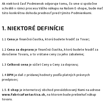
Ak niektorá časť Podmienok odporuje tomu, čo sme si spoločne
schválili v rámci procesu Vášho nákupu na Našom E-shope, bude mať
táto konkrétna dohoda prednosť pred týmito Podmienkami.
1. NIEKTORÉ DEFINÍCIE
1.1
Cena
je finančná čiastka, ktorú budete hradiť za Tovar;
1.2
Cena za dopravu
je finančná čiastka, ktorú budete hradiť za
doručenie Tovaru, a to vrátane ceny za jeho zabalenie;
1.3
Celková cena
je súčet Ceny a Ceny za dopravu;
1.4
DPH
je daň z pridanej hodnoty podľa platných právnych
predpisov;
1.5.
E-shop
je internetový obchod prevádzkovaný Nami na adrese
www.FabricaFantastica.sk
, na ktorom bude prebiehať nákup
tovaru.