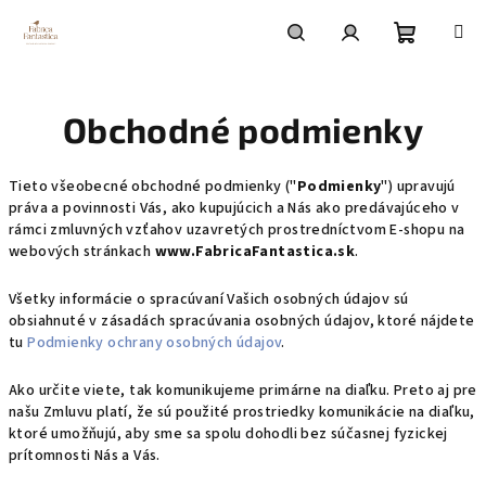
Prejsť
na
obsah
Nákupn
Hľadať
Prihlásenie
Obchodné podmienky
košík
Tieto všeobecné obchodné podmienky ("
Podmienky
") upravujú
práva a povinnosti Vás, ako kupujúcich a Nás ako predávajúceho v
rámci zmluvných vzťahov uzavretých prostredníctvom E-shopu na
webových stránkach
www.FabricaFantastica.sk
.
Všetky informácie o spracúvaní Vašich osobných údajov sú
obsiahnuté v zásadách spracúvania osobných údajov, ktoré nájdete
tu
Podmienky ochrany osobných údajov
.
Ako určite viete, tak komunikujeme primárne na diaľku. Preto aj pre
našu Zmluvu platí, že sú použité prostriedky komunikácie na diaľku,
ktoré umožňujú, aby sme sa spolu dohodli bez súčasnej fyzickej
prítomnosti Nás a Vás.