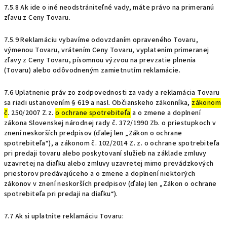
7.5.8 Ak ide o iné neodstrániteľné vady, máte právo na primeranú
zľavu z Ceny Tovaru.
7.5.9 Reklamáciu vybavíme odovzdaním opraveného Tovaru,
výmenou Tovaru, vrátením Ceny Tovaru, vyplatením primeranej
zľavy z Ceny Tovaru, písomnou výzvou na prevzatie plnenia
(Tovaru) alebo odôvodneným zamietnutím reklamácie.
7.6 Uplatnenie práv zo zodpovednosti za vady a reklamácia Tovaru
sa riadi ustanovením § 619 a nasl. Občianskeho zákonníka,
zákonom
č
. 250/2007 Z.z.
o ochrane spotrebiteľa
a o zmene a doplnení
zákona Slovenskej národnej rady č. 372/1990 Zb. o priestupkoch v
znení neskorších predpisov (ďalej len „Zákon o ochrane
spotrebiteľa“), a zákonom č. 102/2014 Z. z.
o ochrane spotrebiteľa
pri predaji tovaru alebo poskytovaní služieb na základe zmluvy
uzavretej na diaľku alebo zmluvy uzavretej mimo prevádzkových
priestorov predávajúceho a o zmene a doplnení niektorých
zákonov v znení neskorších predpisov (ďalej len „Zákon o ochrane
spotrebiteľa pri predaji na diaľku“).
7.7 Ak si uplatníte reklamáciu Tovaru: