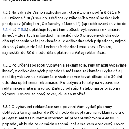
7.5.1 Na základe Vášho rozhodnutia, ktoré z práv podľa § 622 a §
623 zákona č.40/1964 Zb. Občiansky zákonník v znení neskorších
predpisov (ďalej len „Občiansky zákonník“)
(špecifikovaných v bode
7.5.4
. až
7.5.8
.) uplatňujete, určíme spôsob vybavenia reklamácie
ihneď, v zložitých prípadoch najneskôr do 3 pracovných dní odo
dňa uplatnenia Vašej reklamácie. V odôvodnených prípadoch, najmä
ak sa vyžaduje zložité technické zhodnotenie stavu Tovaru,
najneskôr do 30 dní odo dňa uplatnenia Vašej reklamácie.
7.5.2 Po určení spôsobu vybavenia reklamácie, reklamáciu vybavíme
ihneď, v odôvodnených prípadoch môžeme reklamáciu vybaviť aj
neskôr; vybavenie reklamácie však nesmie trvať dlhšie ako 30 dní
odo dňa uplatnenia reklamácie. Po uplynutí lehoty na vybavenie
reklamácie máte právo od Zmluvy odstúpiť alebo máte právo na
výmenu Tovaru za nový tovar, ak je to možné.
7.5.3 O vybavení reklamácie sme povinní Vám vydať písomný
doklad, a to najneskôr do 30 dní odo dňa uplatnenia reklamácie a o
jej vybavení Vás budeme informovať prostredníctvom e-mailu. V
prípade, ak bude reklamácia uznaná, zašleme Vám opravený Tovar