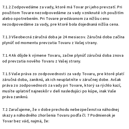
7.1.2 Zodpovedáme za vady, ktoré má Tovar pri jeho prevzatí. Pri
použitom Tovare nezodpovedáme za vady vzniknuté ich použitím
alebo opotrebením. Pri Tovare predávanom za nižšiu cenu
nezodpovedáme za vady, pre ktoré bola dojednaná nižšia cena.
7.1.3 Všeobecná záručná doba je 24 mesiacov. Záručná doba začína
plynúť od momentu prevzatia Tovaru z Vašej strany.
7.1.4 Ak dôjde k výmene Tovaru, začne plynúť záručná doba znova
od prevzatia nového Tovaru z Vašej strany.
7.1.5 Vaše práva zo zodpovednosti za vady Tovaru, pre ktoré platí
záručná doba, zaniknú, ak ich neuplatníte v záručnej dobe. Avšak
práva zo zodpovednosti za vady pri Tovare, ktorý sa rýchlo kazí,
musíte uplatniť najneskôr v deň nasledujúci po kúpe, inak Vaše
práva zaniknú.
7.2 Zaručujeme, že v dobe prechodu nebezpečenstva náhodnej
skazy a náhodného zhoršenia Tovaru podľa čl. 7 Podmienok je
Tovar bez vád, najmä, že: