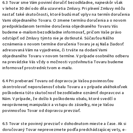
6.3 Tovar sme Vám povinní doručiť bezodkladne, najneskôr však
v lehote 30 dní odo dňa uzavretia Zmluvy. Pri plnení Zmluvy môžu
nastať také skutočnosti, ktoré budú mať vplyv na termín doručenia
Vami objednaného Tovaru. O zmene termínu doručenia a o novom
predpokladanom termíne doručenia objednaného Tovaru Vás
budeme e-mailom bezodkladne informovať, pričom Vaše právo
odstúpiť od Zmluvy týmto nie je dotknuté. Súčasťou Nášho
oznámenia o novom termíne doručenia Tovaru je aj Naša žiadosť
adresovaná Vám na vyjadrenie, či trváte na dodaní Vami
objednaného Tovaru v novom termíne. V prípade osobného odberu
na prevádzke Vás vždy o možnosti vyzdvihnutia Tovaru budeme
informovať prostredníctvom e-mailu.
6.4 Pri preberaní Tovaru od dopravcu je Vašou povinnosťou
skontrolovať neporušenosť obalu Tovaru a v prípade akéhokoľvek
poškodenia túto skutočnosť bezodkladne oznámiť dopravcovi a
Nám. V prípade, že došlo k poškodeniu obalu, ktoré svedčí o
neoprávnenej manipulácii a vstupu do zásielky, nie je Vašou
povinnosťou Tovar od dopravcu prevziať.
6.5 Tovar ste povinný prevziať v dohodnutom mieste a čase. Ak si
doručovaný Tovar neprevezmete podľa predchádzajúcej vety, e-