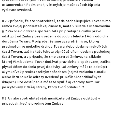
ustanoveniach Podmienok, v ktorých je možnosť odstúpenia
výslovne uvedená.
8.2 V prípade, že ste spotrebiteľ, teda osoba kupujúca Tovar mimo
rámca svojej podnikateľskej činnosti, máte v súlade s ustanovením
§ 7 Zákona o ochrane spotrebiteľa pri predaji na diaľku právo
odstúpiť od Zmluvy bez uvedenia dôvodu v lehote 14 dní odo dňa
doručenia Tovaru. V prípade, že sme uzavreli Zmluvu, ktorej
predmetom je niekoľko druhov Tovaru alebo dodanie niekoľkých
častí Tovaru, začína táto lehota plynúť až dňom dodania poslednej
časti Tovaru, a v prípade, že sme uzavreli Zmluvu, na základe
ktorej Vám budeme Tovar dodávať pravidelne a opakovane, začína
plynúť dňom dodania prvej dodávky. Od Zmluvy môžete odstúpiť
akýmkoľvek preukázateľným spôsobom (najmä zaslaním e-mailu
alebo listu na Naše adresy uvedené pri Našich identifikačných
údajoch). Pre odstúpenie môžete využiť aj vzorový formulár
poskytovaný z Našej strany, ktorý tvorí prílohu č. 2
8.3 Ani ako spotrebiteľ však nemôžete od Zmluvy odstúpiť v
prípadoch, keď je predmetom Zmluvy: