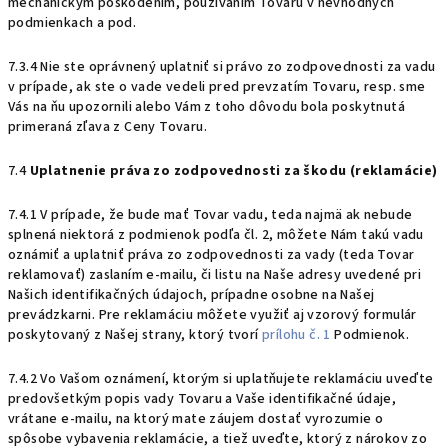
mechanickým poškodením, používaním Tovaru v nevhodných
podmienkach a pod.
7.3.4 Nie ste oprávnený uplatniť si právo zo zodpovednosti za vadu
v prípade, ak ste o vade vedeli pred prevzatím Tovaru, resp. sme
Vás na ňu upozornili alebo Vám z toho dôvodu bola poskytnutá
primeraná zľava z Ceny Tovaru.
7.4
Uplatnenie práva zo zodpovednosti za škodu (reklamácie)
7.4.1 V prípade, že bude mať Tovar vadu, teda najmä ak nebude
splnená niektorá z podmienok podľa čl. 2, môžete Nám takú vadu
oznámiť a uplatniť práva zo zodpovednosti za vady (teda Tovar
reklamovať) zaslaním e-mailu, či listu na Naše adresy uvedené pri
Našich identifikačných údajoch, prípadne osobne na Našej
prevádzkarni. Pre reklamáciu môžete využiť aj vzorový formulár
poskytovaný z Našej strany, ktorý tvorí
prílohu č. 1
Podmienok.
7.4.2 Vo Vašom oznámení, ktorým si uplatňujete reklamáciu uveďte
predovšetkým popis vady Tovaru a Vaše identifikačné údaje,
vrátane e-mailu, na ktorý mate záujem dostať vyrozumie o
spôsobe vybavenia reklamácie, a tiež uveďte, ktorý z nárokov zo