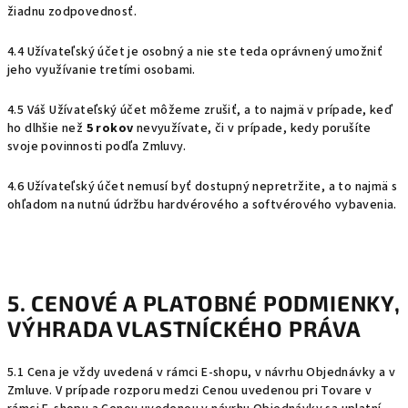
žiadnu zodpovednosť.
4.4 Užívateľský účet je osobný a nie ste teda oprávnený umožniť
jeho využívanie tretími osobami.
4.5 Váš Užívateľský účet môžeme zrušiť, a to najmä v prípade, keď
ho dlhšie než
5 rokov
nevyužívate, či v prípade, kedy porušíte
svoje povinnosti podľa Zmluvy.
4.6 Užívateľský účet nemusí byť dostupný nepretržite, a to najmä s
ohľadom na nutnú údržbu hardvérového a softvérového vybavenia.
5. CENOVÉ A PLATOBNÉ PODMIENKY
,
VÝHRADA VLASTNÍCKÉHO PRÁVA
5.1 Cena je vždy uvedená v rámci E-shopu, v návrhu Objednávky a v
Zmluve. V prípade rozporu medzi Cenou uvedenou pri Tovare v