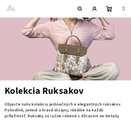
Prejsť
na
obsah
Nákupn
Hľadať
Prihlásenie
košík
Kolekcia Ruksakov
Objavte našu kolekciu jedinečných a elegantných ruksakov.
Pohodlné, jemné a hravé dizajny, ideálne na každú
príležitosť. Ruksaky sú ručne robené s dôrazom na detaily.