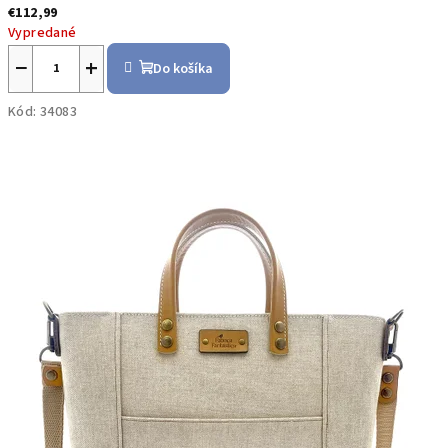
€112,99
Vypredané
−
+
Do košíka
Kód:
34083