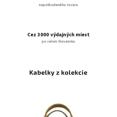
o
nepoškodeného tovaru
m
k
a
Cez 3000 výdajných miest
b
po celom Slovensku
e
l
k
Kabelky z kolekcie
o
v
o
m