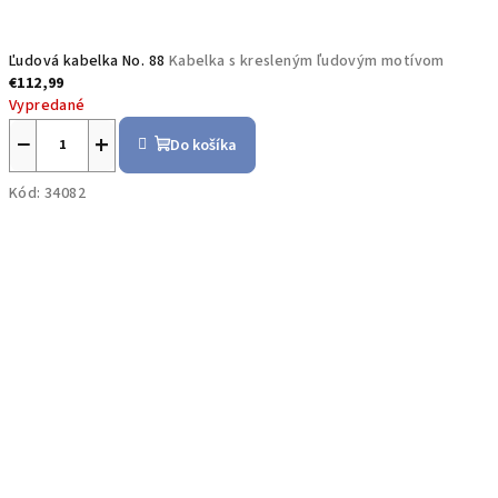
Ľudová kabelka No. 88
Kabelka s kresleným ľudovým motívom
€112,99
Vypredané
−
+
Do košíka
Kód:
34082