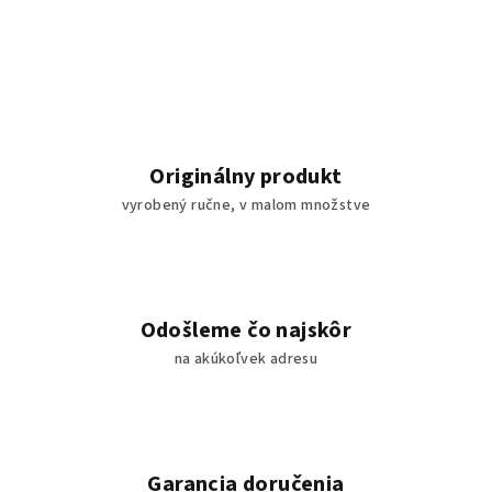
V
i
t
a
Originálny produkt
j
vyrobený ručne, v malom množstve
t
e
v
Odošleme čo najskôr
na akúkoľvek adresu
n
a
š
Garancia doručenia