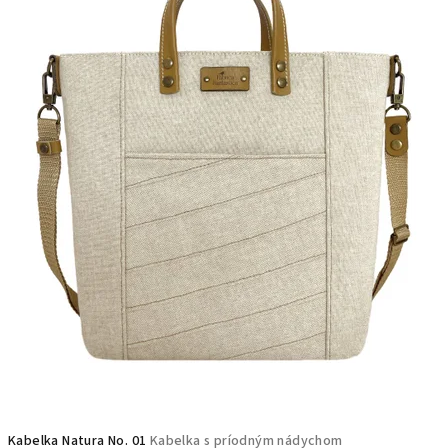
o
b
c
h
o
d
e
:
)
Kabelka Natura No. 01
Kabelka s príodným nádychom