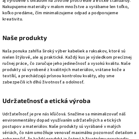
aj vyrobené s ohľadom na životné prostredie a etické štandardy.
Nakupujeme materiály v malom množstve a vyrábame len toľko,
koľko predáme, čím minimalizujeme odpad a podporujeme
kreativitu.
Naše produkty
Naša ponuka zahŕňa široký výber kabeliek a ruksakov, ktoré sú
nielen štýlové, ale aj praktické. Každý kus je výsledkom precíznej
ručnej práce, čo zaručuje jeho jedinečnosť a vysokú kvalitu. Naše
produkty sú vyrobené z kvalitných materiálov, vrátane kože a
textílií, a prechádzajú prísnou kontrolou kvality, aby sme
zabezpečili ich dlhú životnosť a odolnosť.
Udržateľnosť a etická výroba
Udržateľnosť je pre nás kľúčová. Snažíme sa minimalizovať náš
environmentálny dopad využívaním udržateľných a etických
postupov a materiálov. Naše produkty sú vyrábané v malých
sériách, čo nám umožňuje venovať maximálnu pozornosť detailom a
zabezpečiť, že každý produkt je šetrný k životnému prostrediu.