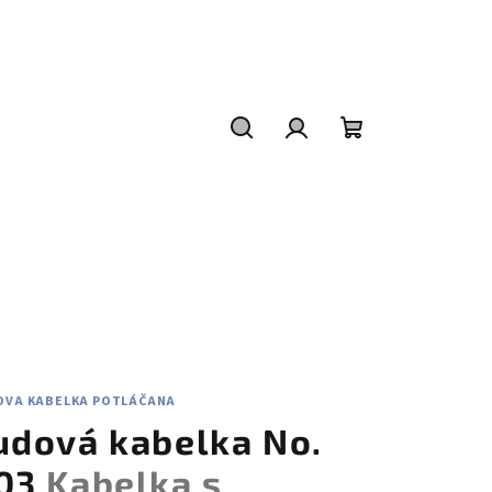
Hľadať
Prihlásenie
Nákupný
košík
OVA KABELKA POTLÁČANA
udová kabelka No.
03
Kabelka s