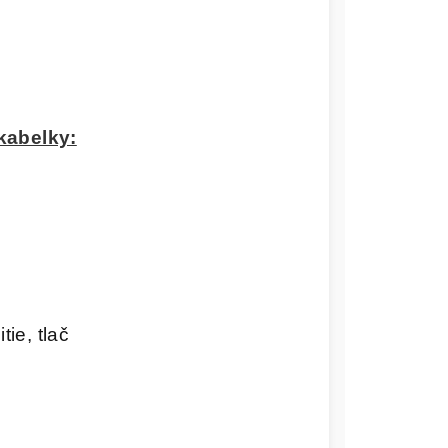
kabelky:
tie, tlač