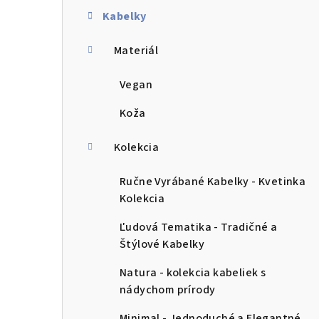
č
Kabelky
n
Materiál
ý
p
Vegan
a
Koža
n
Kolekcia
e
Ručne Vyrábané Kabelky - Kvetinka
l
Kolekcia
Ľudová Tematika - Tradičné a
Štýlové Kabelky
Natura - kolekcia kabeliek s
nádychom prírody
Minimal - Jednoduché a Elegantné