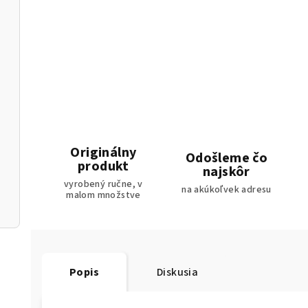
Originálny
Odošleme čo
produkt
najskôr
vyrobený ručne, v
na akúkoľvek adresu
malom množstve
Popis
Diskusia