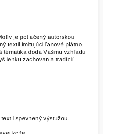
otív je potlačený autorskou
 textil imitujúci ľanové plátno.
á tématika dodá Vášmu vzhľadu
šlienku zachovania tradícií.
ý textil spevnený výstužou.
avej kože.