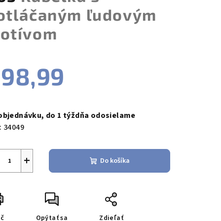
otláčaným ľudovým
otívom
98,99
notková
a:
objednávku, do 1 týždňa odosielame
:
34049
+
Do košíka
ač
Opýtať sa
Zdieľať