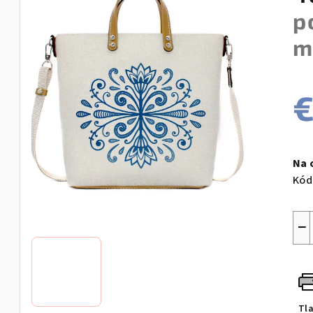
p
m
€
Jed
cen
Na 
Kód
−
Tl