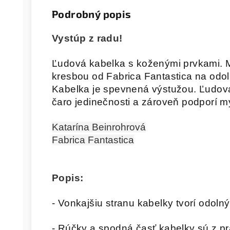
Podrobný popis
Vystúp z radu!
Ľudová kabelka s koženými prvkami. M
kresbou od Fabrica Fantastica na odolný
Kabelka je spevnená výstužou. Ľudov
čaro jedinečnosti a zároveň podporí my
Katarína Beinrohrová
Fabrica Fantastica
Popis:
- Vonkajšiu stranu kabelky tvorí odoln
- Rúčky a spodná časť kabelky sú z pr