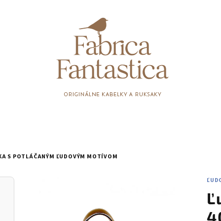
KA S POTLÁČANÝM ĽUDOVÝM MOTÍVOM
ĽUD
Ľ
4