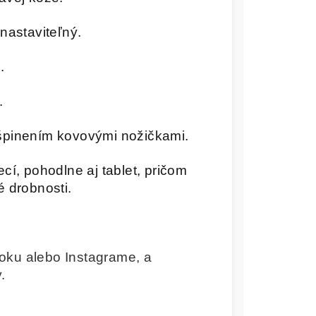
nastaviteľný.
.
.
špinením kovovými nožičkami.
cí, pohodlne aj tablet, pričom
é drobnosti.
oku alebo Instagrame, a
.