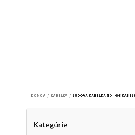
Prejsť
na
obsah
DOMOV
/
KABELKY
/
ĽUDOVÁ KABELKA NO. 403
KABEL
B
o
Kategórie
Preskočiť
kategórie