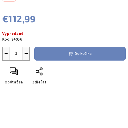
€112,99
Jednotková
Vypredané
cena:
Kód:
34056
−
+
Do košíka
Opýtať sa
Zdieľať