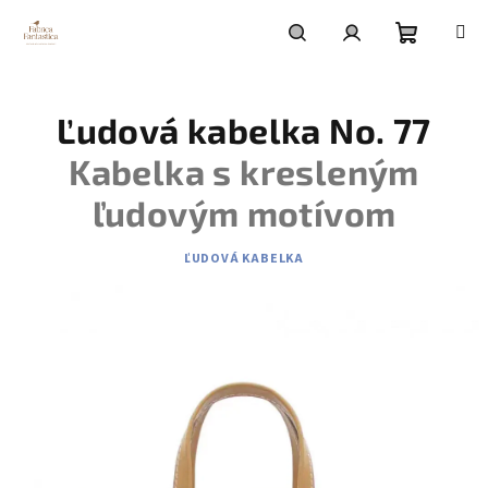
Prejsť
na
obsah
Nákupn
Hľadať
Prihlásenie
Ľudová kabelka No. 77
košík
Kabelka s kresleným
ľudovým motívom
ĽUDOVÁ KABELKA