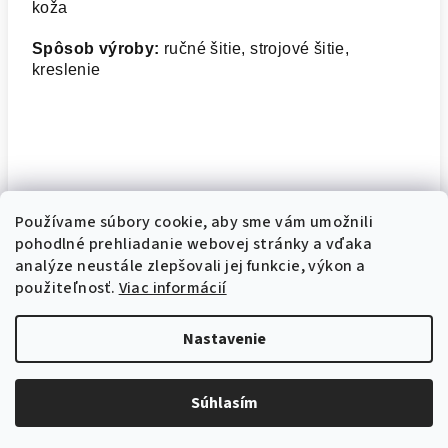
koža
Spôsob výroby:
ručné šitie, strojové šitie,
kreslenie
Dodatočné parametre
Používame súbory cookie, aby sme vám umožnili
pohodlné prehliadanie webovej stránky a vďaka
Kategória
:
Kabelky
analýze neustále zlepšovali jej funkcie, výkon a
použiteľnosť.
Viac informácií
Záruka
:
2 roky
Nastavenie
Z
Copyright 2026
Fabrica Fantastica
. Všetky práva vyhradené.
á
Súhlasím
p
Vytvoril Shoptet