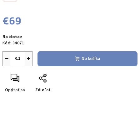
€69
Jednotková
Na dotaz
cena:
Kód:
34071
−
+
Do košíka
Opýtať sa
Zdieľať