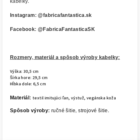
kabelky.
Instagram:
@fabricafantastica.sk
Facebook:
@FabricaFantasticaSK
Rozmery, materiál a spôsob výroby kabelky:
Výška: 30,5 cm
Šírka hore: 29,5 cm
Hĺbka dole: 6,5 cm
Materiál:
textil imitujúci ľan, výstuž, vegánska koža
Spôsob výroby:
ručné šitie, strojové šitie.