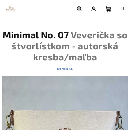
Prejsť
na
obsah
Nákupn
Hľadať
Prihlásenie
Minimal No. 07
Veverička so
košík
štvorlístkom - autorská
kresba/maľba
MINIMAL