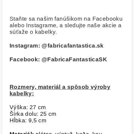
Staňte sa našim fanúšikom na Facebooku
alebo Instagrame, a sledujte naše akcie a
súťaže o kabelky.
Instagram:
@fabricafantastica.sk
Facebook:
@FabricaFantasticaSK
Rozmery, materiál a spôsob výroby
kabelky:
Výška: 27 cm
Šírka dolu: 25 cm
Hĺbka: 9,5 cm