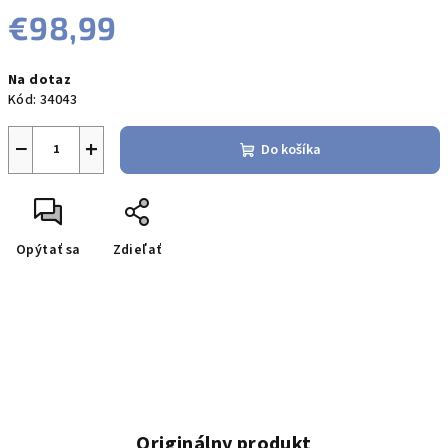
€98,99
Jednotková
Na dotaz
cena:
Kód:
34043
−
+
Do košíka
Opýtať sa
Zdieľať
Originálny produkt