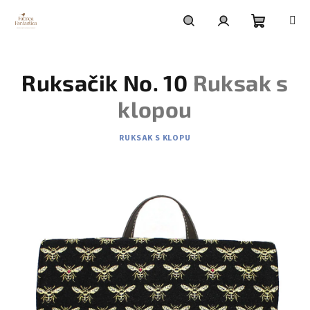
Prejsť
na
obsah
Nákupn
Hľadať
Prihlásenie
Ruksačik No. 10
Ruksak s
košík
klopou
RUKSAK S KLOPU