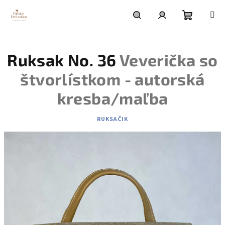
Prejsť
na
obsah
Nákupn
Hľadať
Prihlásenie
Ruksak No. 36
Veverička so
košík
štvorlístkom - autorská
kresba/maľba
RUKSAČIK