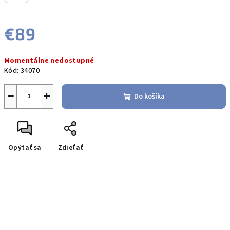
€89
Jednotková
Momentálne nedostupné
cena:
Kód:
34070
−
+
Do košíka
Opýtať sa
Zdieľať